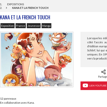
EXPOSITIONS
KANA ET LA FRENCH TOUCH
KANA ET LA FRENCH TOUCH
Exposition
France
Jeunesse
Manga
Lorsque les édi
côté l'accès a
d'édition euro
Schlirf, lui qu
uniques. En 199
vers la product
Partag
LIEN YOUTUBE
12 panneaux
En collaboration avec Kana.