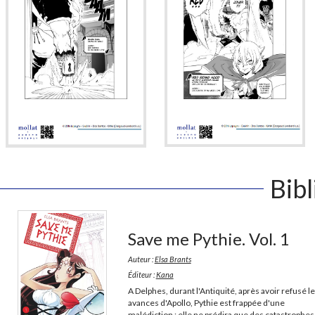
Bib
Save me Pythie. Vol. 1
Auteur :
Elsa Brants
Éditeur :
Kana
A Delphes, durant l'Antiquité, après avoir refusé l
avances d'Apollo, Pythie est frappée d'une
malédiction : elle ne prédira que des catastrophes