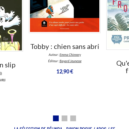
Tobby : chien sans abri
Auteur :
Emma Chinnery
Qu'
Éditeur :
Bayard Jeunesse
 slip
f
12,90 €
ch
uges