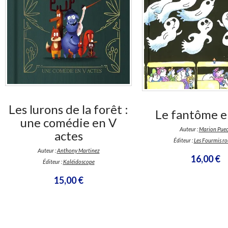
En stock *
En stock
*stock limité
Les lurons de la forêt :
Le fantôme en
une comédie en V
Auteur :
Marion Pue
actes
Éditeur :
Les Fourmis ro
Auteur :
Anthony Martinez
16,00 €
Éditeur :
Kaléidoscope
15,00 €