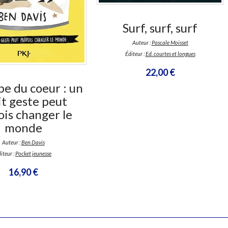
Surf, surf, surf
Auteur :
Pascale Moisset
Éditeur :
Ed. courtes et longues
22,00 €
pe du coeur : un
it geste peut
ois changer le
monde
Auteur :
Ben Davis
iteur :
Pocket jeunesse
16,90 €