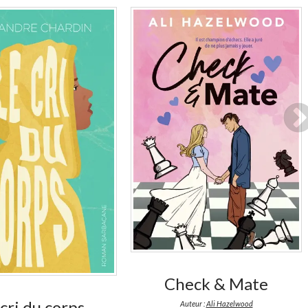
En stock *
*stock limité
En stock *
*stock limité
Check & Mate
cri du corps
Auteur :
Ali Hazelwood