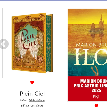
En stock *
*stock limité
En stock *
*stock limité
Plein-Ciel
Auteur :
Siècle Vaëlban
Éditeur :
Castelmore