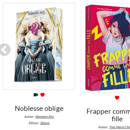
Indisponible
En stock
Noblesse oblige
Frapper comm
fille
Auteur :
Maiwenn Alix
Éditeur :
Slalom
Auteur :
Yves-Marie Cl