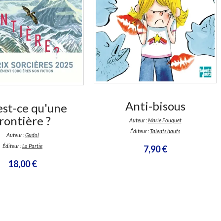
En stock *
En stock *
*stock limité
*stock limité
Anti-bisous
est-ce qu'une
rontière ?
Auteur :
Marie Fouquet
Éditeur :
Talents hauts
Auteur :
Gudol
Éditeur :
La Partie
7,90 €
18,00 €