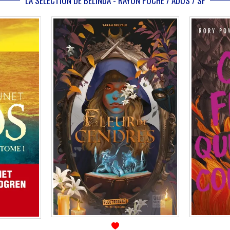
LA SÉLECTION DE BÉLINDA - RAYON POCHE / ADOS / SF
En stock *
*stock limité