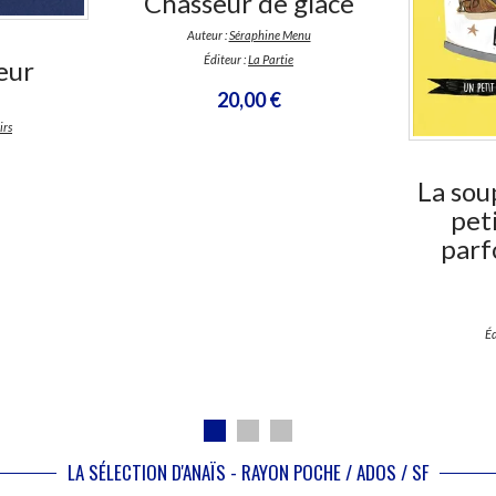
Chasseur de glace
Auteur :
Séraphine Menu
Éditeur :
La Partie
eur
20,00 €
irs
La sou
pet
parf
Éd
LA SÉLECTION D'ANAÏS - RAYON POCHE / ADOS / SF