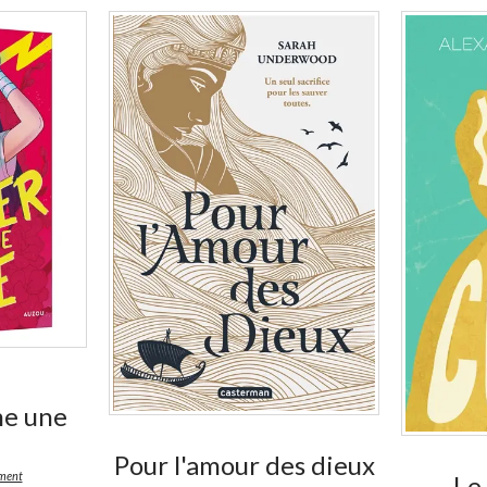
En stock *
*stock limité
e une
Pour l'amour des dieux
ément
Le 