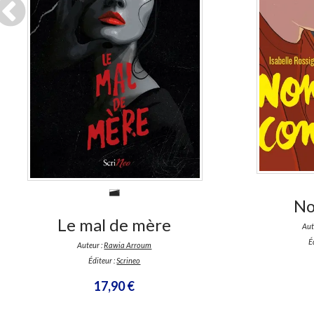
En stock *
Dis
*stock limité
No
Le mal de mère
Aut
É
Auteur :
Rawia Arroum
Éditeur :
Scrineo
17,90 €