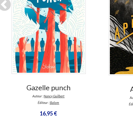
En stock *
Dis
*stock limité
Gazelle punch
Auteur :
Nancy Guilbert
Au
Éditeur :
Slalom
Édi
16,95 €