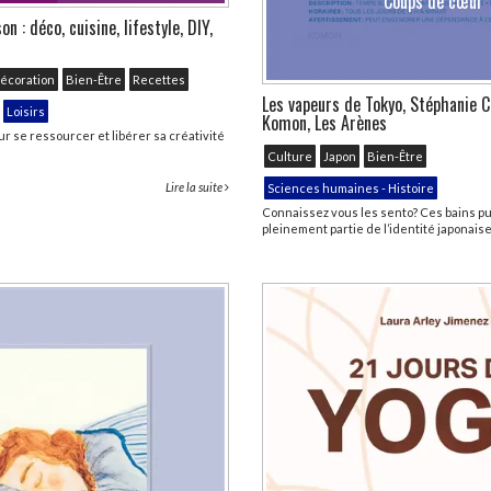
Coups de cœur
 : déco, cuisine, lifestyle, DIY,
écoration
Bien-Être
Recettes
Les vapeurs de Tokyo, Stéphanie Cr
Loisirs
Komon, Les Arènes
ur se ressourcer et libérer sa créativité
Culture
Japon
Bien-Être
Lire la suite
Sciences humaines - Histoire
Connaissez vous les sento? Ces bains pub
pleinement partie de l’identité japonaise 