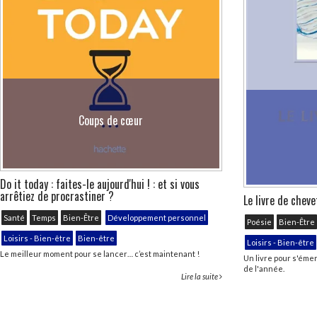
Coups de cœur
Do it today : faites-le aujourd'hui ! : et si vous
arrêtiez de procrastiner ?
Le livre de cheve
Santé
Temps
Bien-Être
Développement personnel
Poésie
Bien-Être
Loisirs - Bien-être
Bien-être
Loisirs - Bien-être
Le meilleur moment pour se lancer… c’est maintenant !
Un livre pour s'émerv
de l'année.
Lire la suite