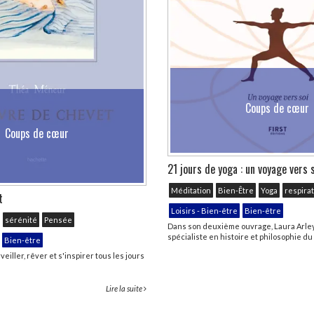
Coups de cœur
Coups de cœur
21 jours de yoga : un voyage vers 
Méditation
Bien-Être
Yoga
respira
t
Loisirs - Bien-être
Bien-être
sérénité
Pensée
Dans son deuxième ouvrage, Laura Arley
spécialiste en histoire et philosophie du .
Bien-être
eiller, rêver et s'inspirer tous les jours
Lire la suite