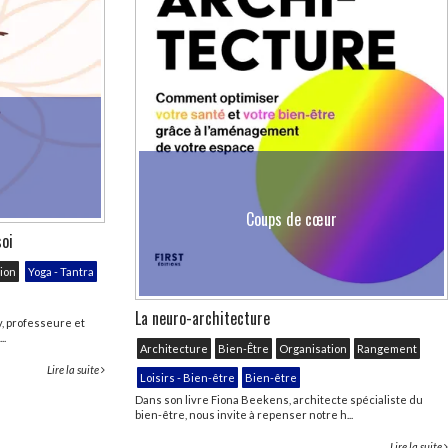
Coups de cœur
soi
tion
Yoga - Tantra
La neuro-architecture
, professeure et
..
Architecture
Bien-Être
Organisation
Rangement
Lire la suite
Loisirs - Bien-être
Bien-être
Dans son livre Fiona Beekens, architecte spécialiste du
bien-être, nous invite à repenser notre h...
Lire la suite