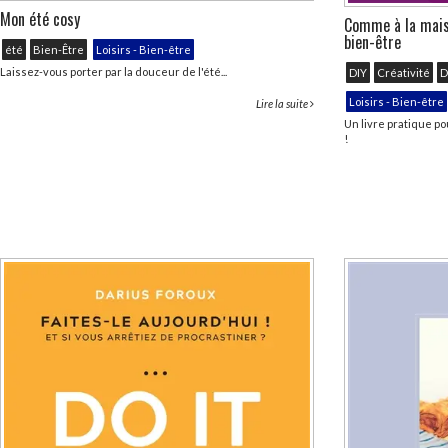
Mon été cosy
Comme à la maison
bien-être
été
Bien-Être
Loisirs - Bien-être
Laissez-vous porter par la douceur de l'été...
DIY
Créativité
D
Loisirs - Bien-être
Lire la suite
Un livre pratique po
!