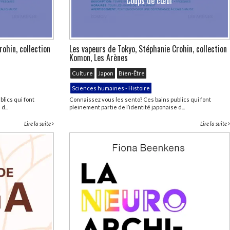
Coups de cœur
ohin, collection
Les vapeurs de Tokyo, Stéphanie Crohin, collection
Komon, Les Arènes
Culture
Japon
Bien-Être
Sciences humaines - Histoire
lics qui font
Connaissez vous les sento? Ces bains publics qui font
d...
pleinement partie de l’identité japonaise d...
Lire la suite
Lire la suite