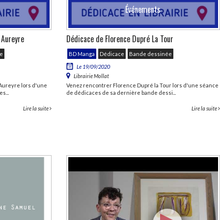
Événements
 Aureyre
Dédicace de Florence Dupré La Tour
e
BD Manga
Dédicace
Bande dessinée
Le 19/09/2020
Librairie Mollat
Aureyre lors d'une
Venez rencontrer Florence Dupré la Tour lors d'une séance
s...
de dédicaces de sa dernière bande dessi...
Lire la suite
Lire la suite