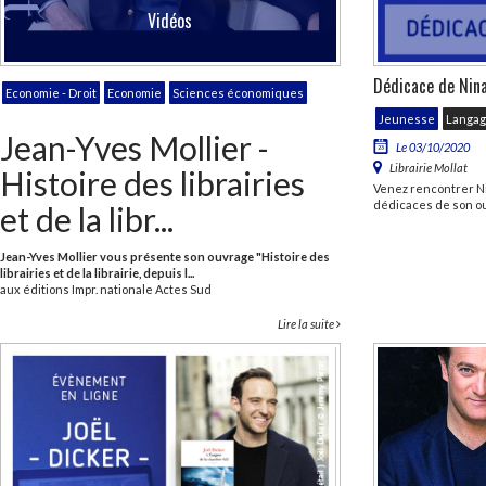
Vidéos
Dédicace de Nin
Economie - Droit
Economie
Sciences économiques
Jeunesse
Langa
Jean-Yves Mollier -
Le 03/10/2020
Librairie Mollat
Histoire des librairies
Venez rencontrer N
dédicaces de son ou
et de la libr...
Jean-Yves Mollier vous présente son ouvrage "Histoire des
librairies et de la librairie, depuis l...
aux éditions Impr. nationale Actes Sud
Lire la suite