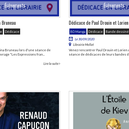
Événements
Événements
a Bruneau
Dédicace de Paul Drouin et Lorien
ge
Dédicace
BD Manga
Dédicace
Bande dessiné
Le 30/09/2020
Librairie Mollat
ina Bruneau lors d'une séance de
Venez rencontrer Paul Drouin et Lorien 
vrage "Les Expressions fran...
séance de dédicaces de leurs bandes de
Lire la suite