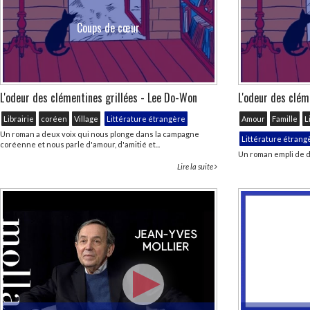
Coups de cœur
L'odeur des clémentines grillées - Lee Do-Won
L'odeur des clém
Librairie
coréen
Village
Littérature étrangère
Amour
Famille
L
Un roman a deux voix qui nous plonge dans la campagne
Littérature étrang
coréenne et nous parle d'amour, d'amitié et...
Un roman empli de d
Lire la suite