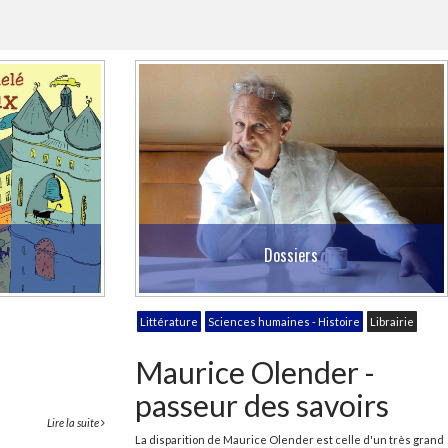
Dossiers
Littérature
Sciences humaines - Histoire
Librairie
Maurice Olender -
passeur des savoirs
Lire la suite
La disparition de Maurice Olender est celle d'un très grand