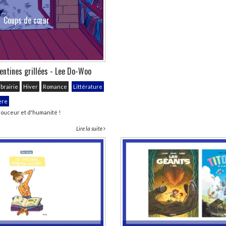
Coups de cœur
entines grillées - Lee Do-Woo
ibrairie
Hiver
Romance
Littérature
ère
ouceur et d'humanité !
Lire la suite