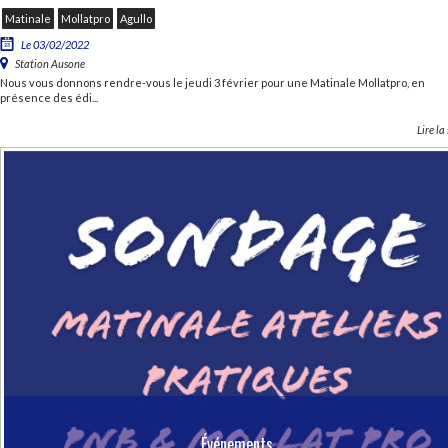
Matinale
Mollatpro
Agullo
Le 03/02/2022
Station Ausone
Nous vous donnons rendre-vous le jeudi 3 février pour une Matinale Mollatpro, en
présence des édi...
Lire la
Événements