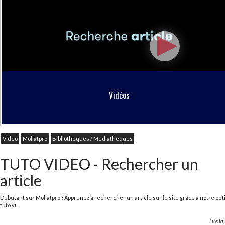
Vidéos
Vidéo
Mollatpro
Bibliothèques / Médiathèques
TUTO VIDEO - Rechercher un
article
Débutant sur Mollatpro ? Apprenez à rechercher un article sur le site grâce à notre peti
tuto vi...
Lire la