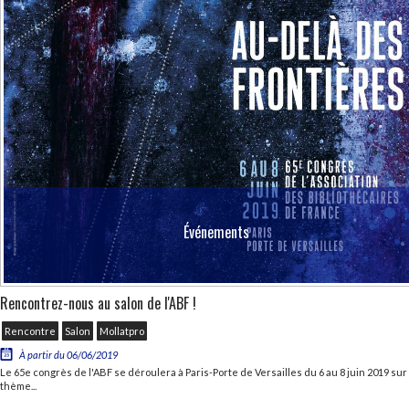
Événements
Rencontrez-nous au salon de l'ABF !
Rencontre
Salon
Mollatpro
À partir du 06/06/2019
Le 65e congrès de l'ABF se déroulera à Paris-Porte de Versailles du 6 au 8 juin 2019 sur 
thème...